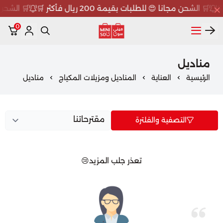
🛒 الشحن مجانا 😍 للطلبات بقيمة 200 ريال فأكثر 🛒
🛒 الشحن مجان
0
ميني سو MINISO
مناديل
الرئيسية
العناية
المناديل ومزيلات المكياج
مناديل
التصفية والفلترة
تعذر جلب المزيد😢