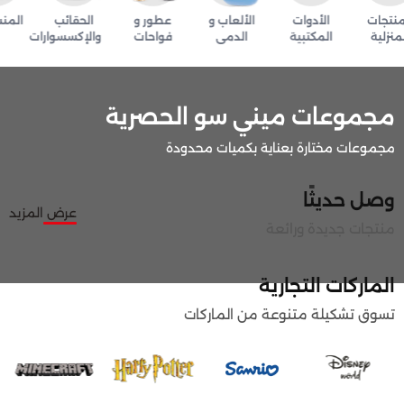
تجات
الأدوات
الألعاب و
عطور و
الحقائب
المنس
نزلية
المكتبية
الدمى
فواحات
والإكسسوارات
مجموعات ميني سو الحصرية
مجموعات مختارة بعناية بكميات محدودة
وصل حديثًا
عرض المزيد
منتجات جديدة ورائعة
الماركات التجارية
تسوق تشكيلة متنوعة من الماركات