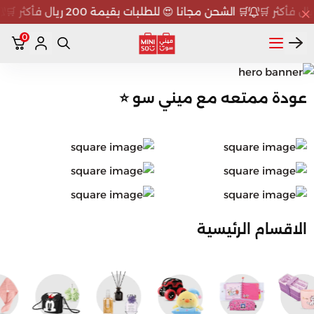
🛒 الشحن مجانا 😍 للطلبات بقيمة 200 ريال فأكثر 🛒
0
ميني سو MINISO
عودة ممتعه مع ميني سو ⭐
الاقسام الرئيسية