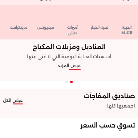
الدببة
لعبة الحبار
أميرات
مينيونس
ماينكرافت
س
الثلاثة
ديزني
المناديل ومزيلات المكياج
أساسيات العناية اليومية التي لا غنى عنها
عرض المزيد
صناديق المفاجآت
عرض الكل
اجمعيها كلها ️
تسوقِ حسب السعر