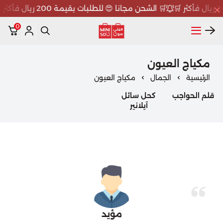
🛒 الشحن مجانا 😍 للطلبات بقيمة 200 ريال فأكثر 🛒
0
ميني سو MINISO
مكياج العيون
الرئيسية
الجمال
مكياج العيون
قلم الحواجب
كحل سائل
آيلانير
مؤيد