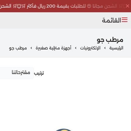
🛒 الشحن مجانا 😍 للطلبات بقيمة 200 ريال فأكثر 🛒
🛒 الشحن مجانا
القائمة
مرطب جو
الرئيسية
الإلكترونيات
أجهزة منزلية صغيرة
مرطب جو
ترتيب