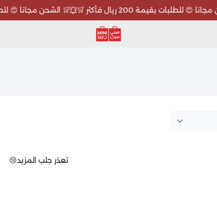
 😍 للطلبات بقيمة 200 ريال فأكثر 🛒
🛒 الشحن مجانا 😍 للطلبات بقيمة 
ميني سو MINISO
تعذر جلب المزيد😢