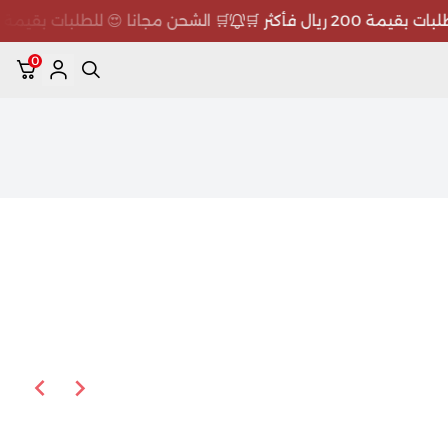
200 ريال فأكثر 🛒
🛒 الشحن مجانا 😍 للطلبات بقيمة 200 ريال فأكثر 🛒
0