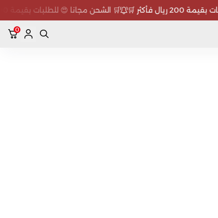
 فأكثر 🛒
🛒 الشحن مجانا 😍 للطلبات بقيمة 200 ريال فأكثر 🛒
0