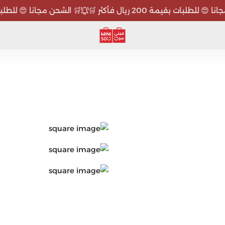
لبات بقيمة 200 ريال فأكثر 🛒
🛒 الشحن مجانا 😍 للطلبات بقيمة 200 ريال
ميني سو MINISO