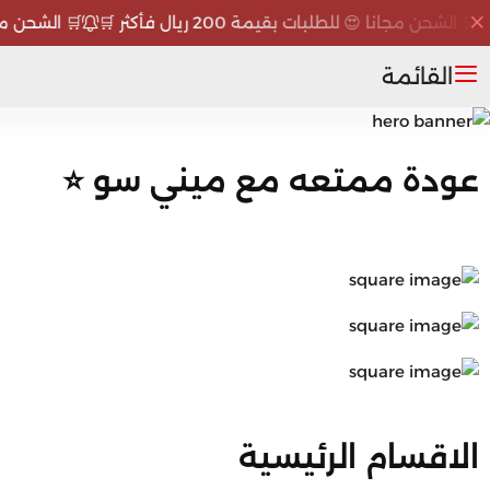
الشحن مجانا 😍 للطلبات بقيمة 200 ريال فأكثر 🛒
🛒 الشحن مجانا 😍 للط
القائمة
عودة ممتعه مع ميني سو ⭐
الاقسام الرئيسية