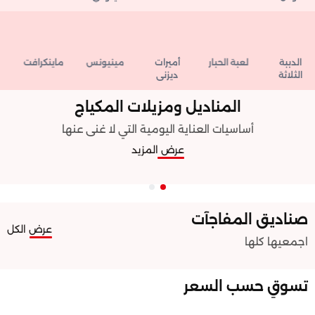
الدببة
لعبة الحبار
أميرات
مينيونس
ماينكرافت
س
الثلاثة
ديزني
المناديل ومزيلات المكياج
أساسيات العناية اليومية التي لا غنى عنها
عرض المزيد
صناديق المفاجآت
عرض الكل
اجمعيها كلها ️
تسوقِ حسب السعر