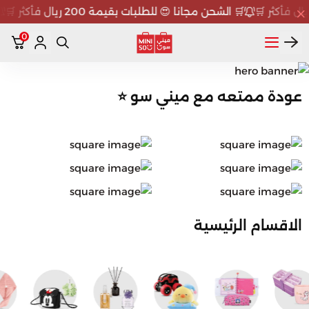
🛒 الشحن مجانا 😍 للطلبات بقيمة 200 ريال فأكثر 🛒
0
ميني سو MINISO
عودة ممتعه مع ميني سو ⭐
الاقسام الرئيسية