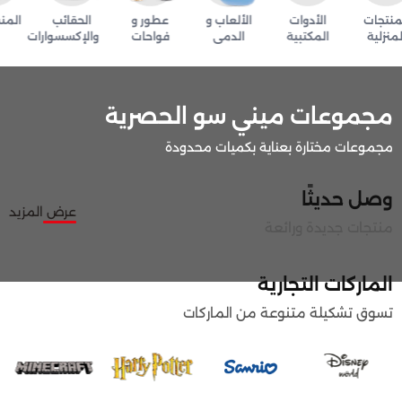
نتجات
الأدوات
الألعاب و
عطور و
الحقائب
المنس
نزلية
المكتبية
الدمى
فواحات
والإكسسوارات
مجموعات ميني سو الحصرية
مجموعات مختارة بعناية بكميات محدودة
وصل حديثًا
عرض المزيد
منتجات جديدة ورائعة
الماركات التجارية
تسوق تشكيلة متنوعة من الماركات