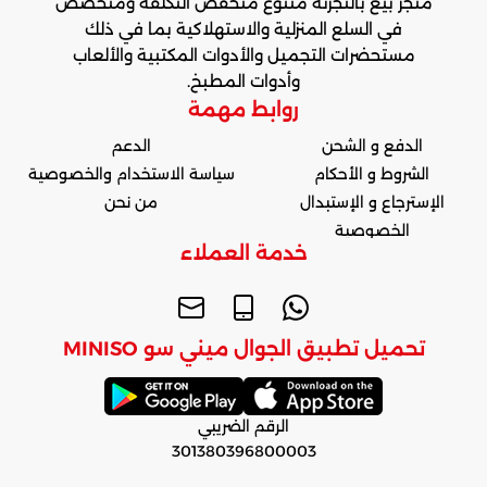
متجر بيع بالتجزئة متنوع منخفض التكلفة ومتخصص
في السلع المنزلية والاستهلاكية بما في ذلك
مستحضرات التجميل والأدوات المكتبية والألعاب
وأدوات المطبخ.
روابط مهمة
الدفع و الشحن
الدعم
الشروط و الأحكام
سياسة الاستخدام والخصوصية
الإسترجاع و الإستبدال
من نحن
الخصوصية
خدمة العملاء
تحميل تطبيق الجوال ميني سو MINISO
الرقم الضريبي
301380396800003