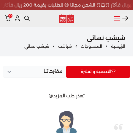
🛒 الشحن مجانا 😍 للطلبات بقيمة 200 ريال فأكثر 🛒
0
ميني سو MINISO
شبشب نسائي
الرئيسية
المنسوجات
شباشب
شبشب نسائي
التصفية والفلترة
تعذر جلب المزيد😢