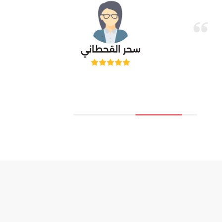
سحر القحطاني