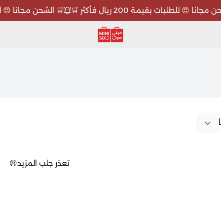
انا 😍 للطلبات بقيمة 200 ريال فأكثر 🛒
🛒 الشحن مجانا 😍 للطلبات بقي
ميني سو MINISO
تعذر جلب المزيد😢