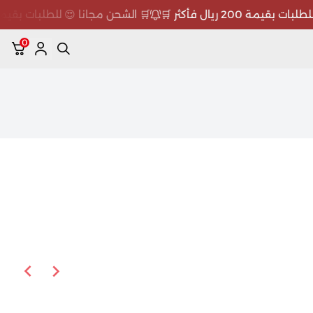
مة 200 ريال فأكثر 🛒
🛒 الشحن مجانا 😍 للطلبات بقيمة 200 ريال فأكثر 
0