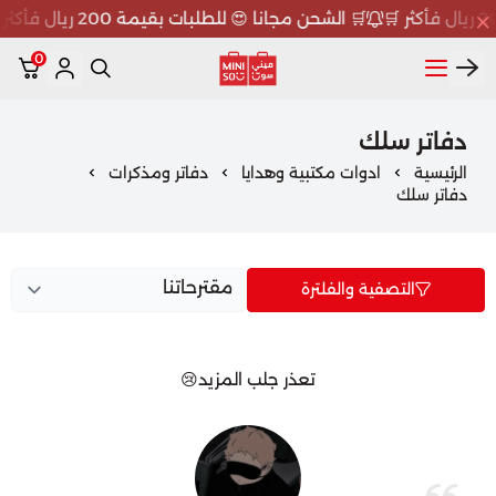
🛒 الشحن مجانا 😍 للطلبات بقيمة 200 ريال فأكثر 🛒
0
ميني سو MINISO
دفاتر سلك
الرئيسية
ادوات مكتبية وهدايا
دفاتر ومذكرات
دفاتر سلك
التصفية والفلترة
تعذر جلب المزيد😢