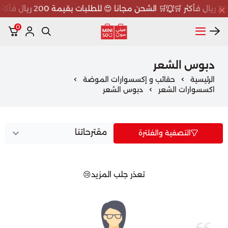
🛒 الشحن مجانا 😍 للطلبات بقيمة 200 ريال فأكثر 🛒
0
ميني سو MINISO
دبوس الشعر
الرئيسية
حقائب و إكسسوارات الموضة
اكسسوارات الشعر
دبوس الشعر
التصفية والفلترة
تعذر جلب المزيد😢