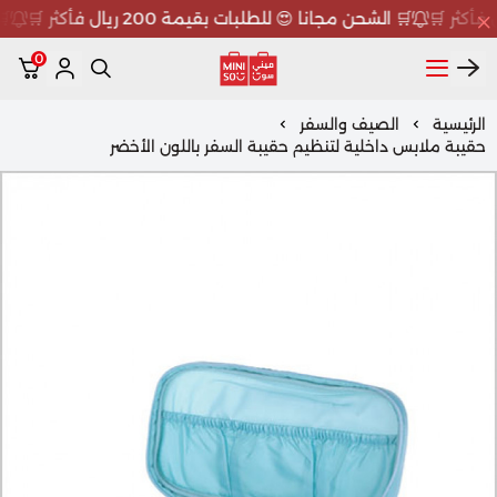
🛒 الشحن مجانا 😍 للطلبات بقيمة 200 ريال فأكثر 🛒
🛒 
0
ميني سو MINISO
الرئيسية
الصيف والسفر
حقيبة ملابس داخلية لتنظيم حقيبة السفر باللون الأخضر