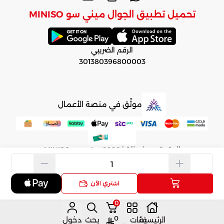
تحميل تطبيق الجوال ميني سو MINISO
الرقم الضريبي
301380396800003
موثّق في منصة الأعمال
الحقوق محفوظة | 2026
ميني سو MINISO
اشتري الآن
0
0
الرئيسية
فئات
بحث
دخول