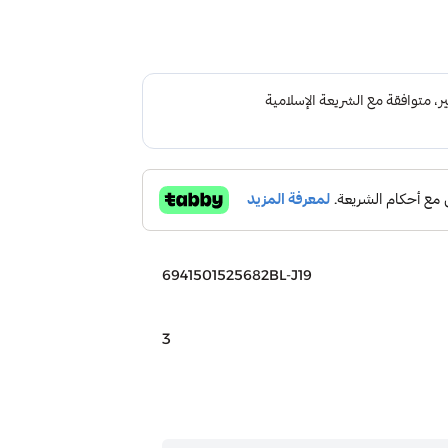
6941501525682BL-J19
3