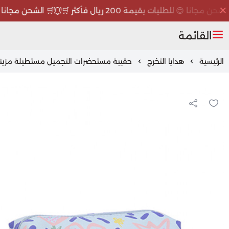
ن مجانا 😍 للطلبات بقيمة 200 ريال فأكثر 🛒
🛒 الشحن مجانا 😍 للطلبات
القائمة
الرئيسية
هدايا التخرج
حقيبة مستحضرات التجميل مستطيلة مزينة الأزهار -