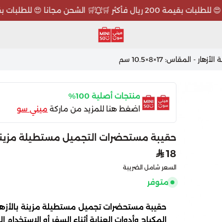
 بقيمة 200 ريال فأكثر 🛒
🛒 الشحن مجانا 😍 للطلبات بقيمة 200 ريال فأك
ميني سو MINISO
 المقاس: 17×8×10.5 سم
منتجات أصلية 100%
اضغط هنا للمزيد من ماركة
ميني سو
حقيبة مستحضرات التجميل مستطيلة مزينة الأزهار -
18
السعر شامل الضريبة
متوفر
المكياج وأدوات العناية أثناء السفر أو الاستخدام ا