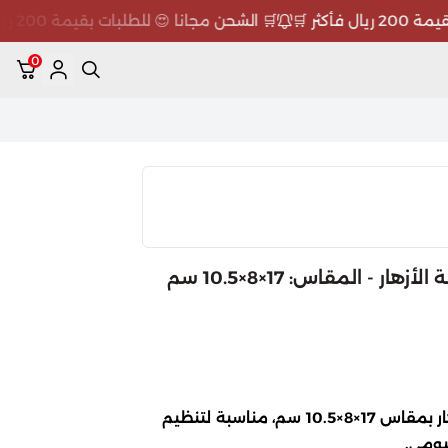
ثر 🛒
🛒 الشحن مجانا 😍 للطلبات بقيمة 200 ريال فأكثر 🛒
0
 المقاس: 17×8×10.5 سم
حقيبة مستحضرات تجميل مستطيلة مزينة بالأزهار بمقاس 17×8×10.5 سم، مناسبة لتنظيم
ليومي.