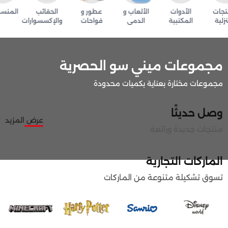
جات
الأدوات
الألعاب و
عطور و
الحقائب
المنسوج
لية
المكتبية
الدمى
فواحات
والإكسسوارات
مجموعات ميني سو الحصرية
مجموعات مختارة بعناية بكميات محدودة
وصل حديثًا
عرض المزيد
منتجات جديدة ورائعة
الماركات التجارية
تسوق تشكيلة متنوعة من الماركات