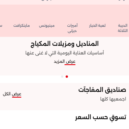
لدببة
لعبة الحبار
أميرات
مينيونس
ماينكرافت
سنو
ثلاثة
ديزني
المناديل ومزيلات المكياج
أساسيات العناية اليومية التي لا غنى عنها
عرض المزيد
صناديق المفاجآت
عرض الكل
اجمعيها كلها ️
تسوقِ حسب السعر