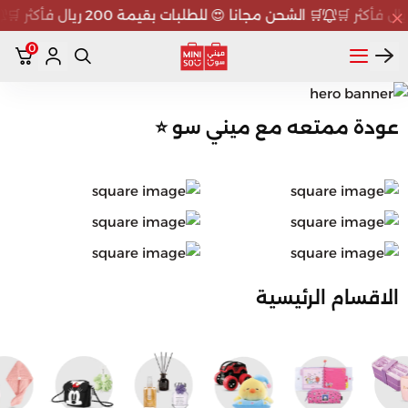
🛒 الشحن مجانا 😍 للطلبات بقيمة 200 ريال فأكثر 🛒
0
ميني سو MINISO
عودة ممتعه مع ميني سو ⭐
الاقسام الرئيسية