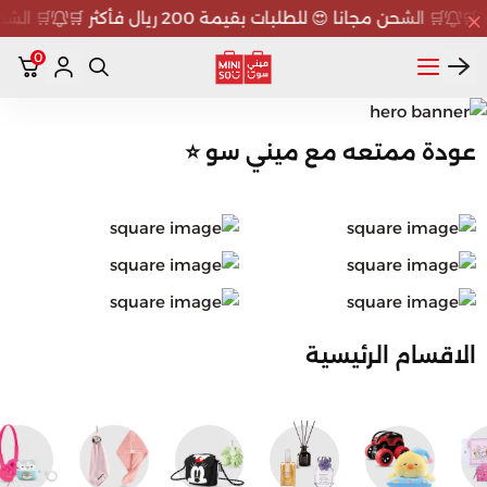
🛒 الشحن مجانا 😍 للطلبات بقيمة 200 ريال فأكثر 🛒
🛒 الشحن مجا
0
ميني سو MINISO
عودة ممتعه مع ميني سو ⭐
الاقسام الرئيسية