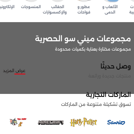
الألعاب و
عطور و
الحقائب
المنسوجات
الإلكترونيا
ة
الدمى
فواحات
والإكسسوارات
مجموعات ميني سو الحصرية
مجموعات مختارة بعناية بكميات محدودة
وصل حديثًا
عرض المزيد
منتجات جديدة ورائعة
الماركات التجارية
تسوق تشكيلة متنوعة من الماركات