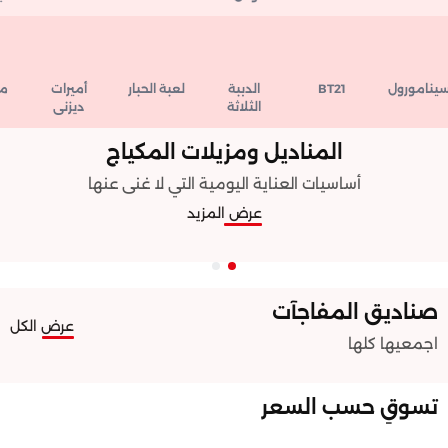
امورول
BT21
الدببة
لعبة الحبار
أميرات
مين
الثلاثة
ديزني
المناديل ومزيلات المكياج
أساسيات العناية اليومية التي لا غنى عنها
عرض المزيد
صناديق المفاجآت
عرض الكل
اجمعيها كلها ️
تسوقِ حسب السعر