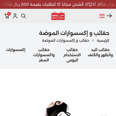
🛒 الشحن مجانا 😍 للطلبات بقيمة 200 ريال فأكثر 🛒
0
ميني سو MINISO
حقائب و إكسسوارات الموضة
الرئيسية
حقائب و إكسسوارات الموضة
حقائب اليد
حقائب
حقائب
إكسسوارات
والظهر والكتف
الاستخدام
واكسسوارات
اليومي
السفر