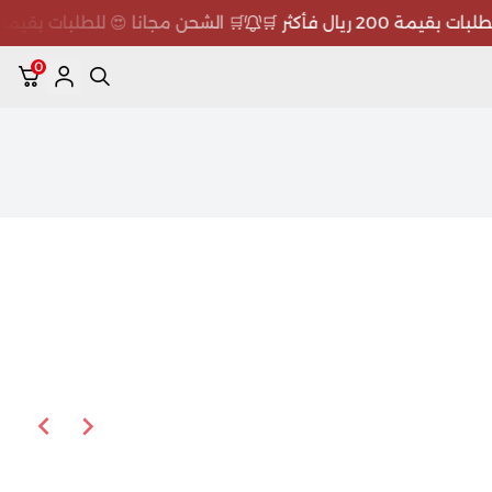
 200 ريال فأكثر 🛒
🛒 الشحن مجانا 😍 للطلبات بقيمة 200 ريال فأكثر 🛒
0