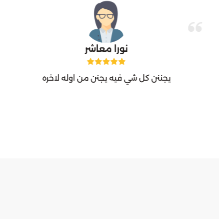
نورا معاشر
يجننن كل شي فيه يجنن من اوله لاخره