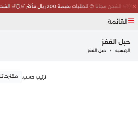
🛒 الشحن مجانا 😍 للطلبات بقيمة 200 ريال فأكثر 🛒
🛒 الشحن مجا
القائمة
حبل القفز
الرئيسية
حبل القفز
ترتيب حسب: