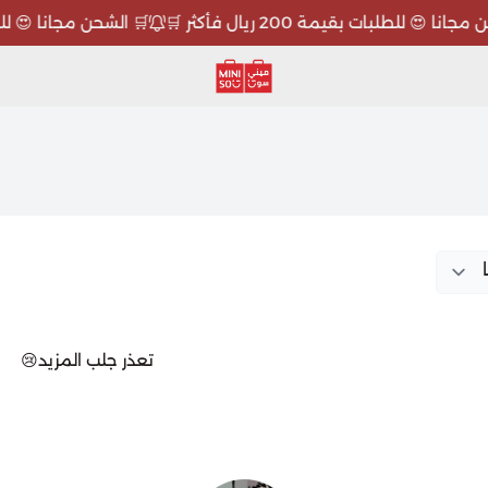
نا 😍 للطلبات بقيمة 200 ريال فأكثر 🛒
🛒 الشحن مجانا 😍 للطلبات بقيمة
ميني سو MINISO
تعذر جلب المزيد😢