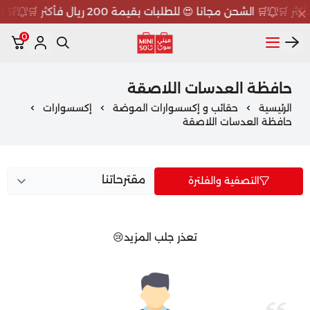
🛒 الشحن مجانا 😍 للطلبات بقيمة 200 ريال فأكثر 🛒
🛒 الش
0
ميني سو MINISO
حافظة العدسات اللاصقة
الرئيسية
حقائب و إكسسوارات الموضة
إكسسوارات
حافظة العدسات اللاصقة
التصفية والفلترة
تعذر جلب المزيد😢