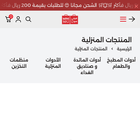
🛒 الشحن مجانا 😍 للطلبات بقيمة 200 ريال فأكثر 🛒
0
ميني سو MINISO
المنتجات المنزلية
الرئيسية
المنتجات المنزلية
أدوات المطبخ
أدوات المائدة
الأدوات
منظمات
والطعام
و صناديق
المنزلية
التخزين
الغداء