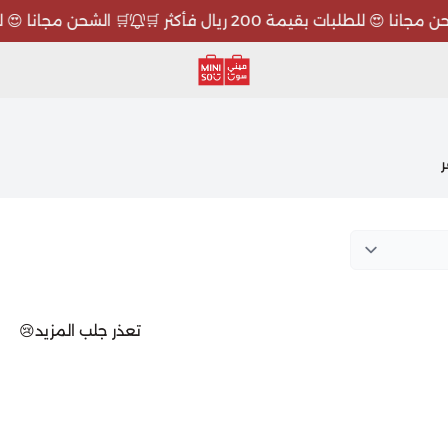
انا 😍 للطلبات بقيمة 200 ريال فأكثر 🛒
🛒 الشحن مجانا 😍 للطلبات بقي
ميني سو MINISO
تعذر جلب المزيد😢