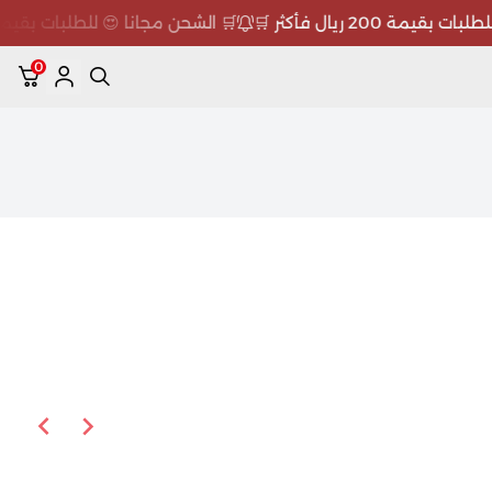
 الشحن مجانا 😍 للطلبات بقيمة 200 ريال فأكثر 🛒
🛒 الشحن مجانا 😍 لل
0