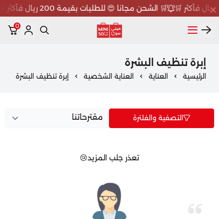
🛒 الشحن مجانا 😍 للطلبات بقيمة 200 ريال فأكثر 🛒
0
ميني سو MINISO
إبرة تنظيف البشرة
الرئيسية
العناية
العناية الشخصية
إبرة تنظيف البشرة
التصفية والفلترة
تعذر جلب المزيد😢