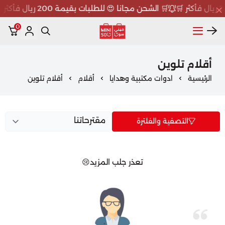
🛒 الشحن مجانا 😍 للطلبات بقيمة 200 ريال فأكثر 🛒
0
ميني سو MINISO
أقلام تلوين
الرئيسية
ادوات مكتبية وهدايا
أقلام
أقلام تلوين
التصفية والفلترة
تعذر جلب المزيد😢