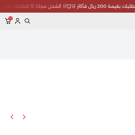
ة 200 ريال فأكثر 🛒
🛒 الشحن مجانا 😍 للطلبات بقيمة 200 ريال فأكثر 🛒
0