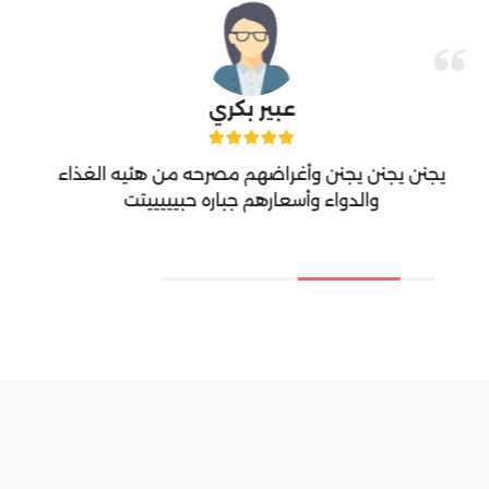
عبير بكري
يجنن يجنن يجنن وأغراضهم مصرحه من هئيه الغذاء
والدواء وأسعارهم جباره حبيييييتت