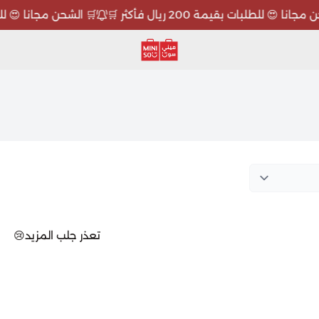
نا 😍 للطلبات بقيمة 200 ريال فأكثر 🛒
🛒 الشحن مجانا 😍 للطلبات بقيم
ميني سو MINISO
تعذر جلب المزيد😢